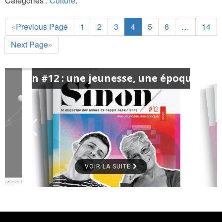
Catégories :
Culture
.
«Previous Page
1
2
3
4
5
6
…
14
Next Page»
Sinon #12 : une jeunesse, une époque #3
VOIR LA SUITE